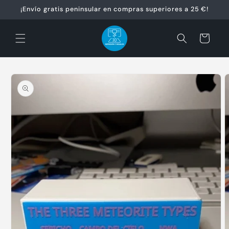
Ir
¡Envío gratis peninsular en compras superiores a 25 €!
directamente
al contenido
Carrito
Ir
directamente
a la
información
del producto