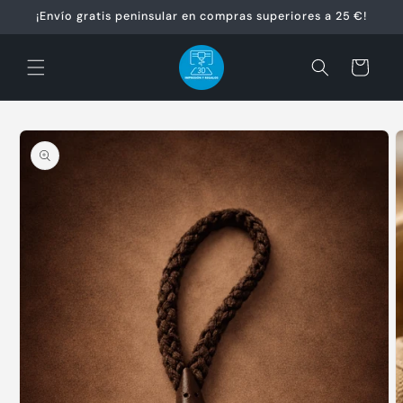
Ir
¡Envío gratis peninsular en compras superiores a 25 €!
directamente
al contenido
Carrito
Ir
directamente
a la
información
del producto