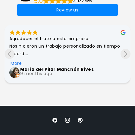
5.0
31 reviews
Review us
Agradecer el trato a esta empresa.

Nos hicieron un trabajo personalizado en tiempo 
récord.

Además fueron capaces de solucionar un 
More
percance ajeno a ellos inmediatamente.

María del Pilar Manchón Rives
9 months ago
Por supuesto que los recomiendo!

Seguro que algun trabajo más les encargaré!

Gracias, gracias y gracias!!!
Facebook
Instagram
Pinterest