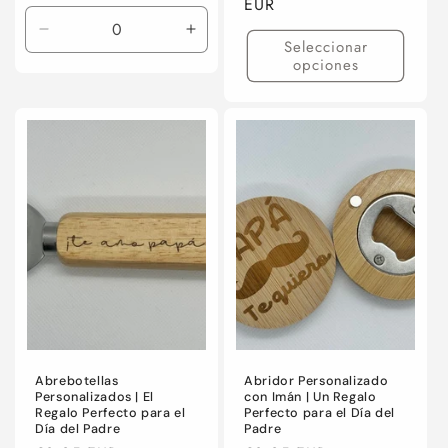
habitual
habitual
EUR
Reducir
Aumentar
Seleccionar
cantidad
cantidad
opciones
para
para
Default
Default
Title
Title
Abrebotellas
Abridor Personalizado
Personalizados | El
con Imán | Un Regalo
Regalo Perfecto para el
Perfecto para el Día del
Día del Padre
Padre