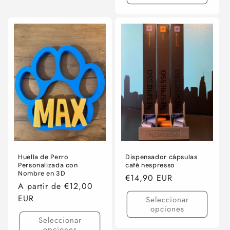
para
para
Default
Default
Title
Title
Huella de Perro
Dispensador cápsulas
Personalizada con
café nespresso
Nombre en 3D
Precio
€14,90 EUR
Precio
A partir de €12,00
habitual
habitual
EUR
Seleccionar
opciones
Seleccionar
opciones