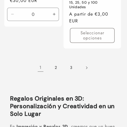
Precio
€30,00 EUR
15, 25, 50 y 100
habitual
Unidades
Precio
A partir de €3,00
Reducir
Aumentar
habitual
EUR
cantidad
cantidad
para
para
Seleccionar
Default
Default
opciones
Title
Title
1
2
3
Regalos Originales en 3D:
Personalización y Creatividad en un
Solo Lugar
En
Impresión y Regalos 3D
, creemos que un buen