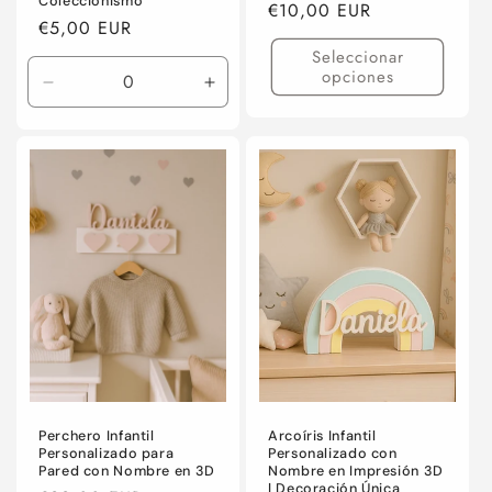
Coleccionismo
Precio
€10,00 EUR
Precio
€5,00 EUR
habitual
habitual
Seleccionar
opciones
Reducir
Aumentar
cantidad
cantidad
para
para
Default
Default
Title
Title
Perchero Infantil
Arcoíris Infantil
Personalizado para
Personalizado con
Pared con Nombre en 3D
Nombre en Impresión 3D
| Decoración Única