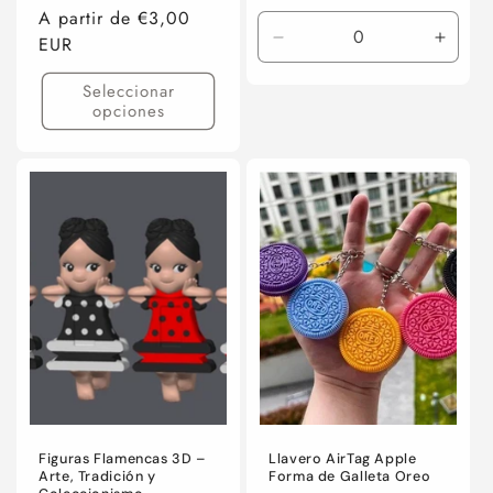
habitual
Precio
A partir de €3,00
habitual
EUR
Reducir
Aumen
cantidad
canti
Seleccionar
para
para
opciones
Default
Defaul
Title
Title
Figuras Flamencas 3D –
Llavero AirTag Apple
Arte, Tradición y
Forma de Galleta Oreo