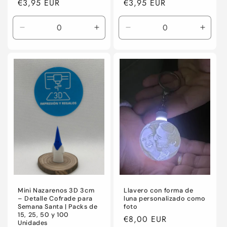
Precio
€3,95 EUR
Precio
€3,95 EUR
habitual
habitual
Reducir
Aumentar
Reducir
Aumen
cantidad
cantidad
cantidad
canti
para
para
para
para
Default
Default
Default
Defaul
Title
Title
Title
Title
Mini Nazarenos 3D 3cm
Llavero con forma de
– Detalle Cofrade para
luna personalizado como
Semana Santa | Packs de
foto
15, 25, 50 y 100
Precio
€8,00 EUR
Unidades