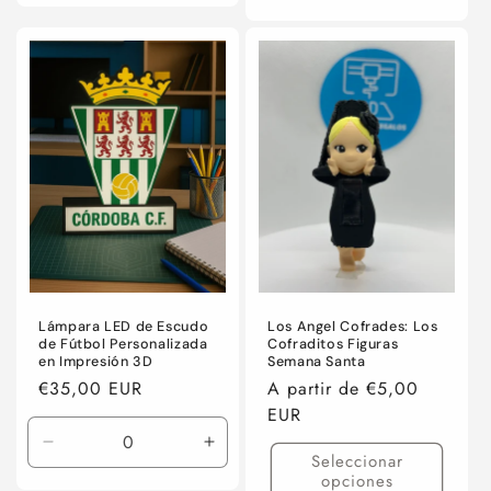
para
para
Default
Default
Title
Title
Lámpara LED de Escudo
Los Angel Cofrades: Los
de Fútbol Personalizada
Cofraditos Figuras
en Impresión 3D
Semana Santa
Precio
€35,00 EUR
Precio
A partir de €5,00
habitual
habitual
EUR
Reducir
Aumentar
Seleccionar
cantidad
cantidad
opciones