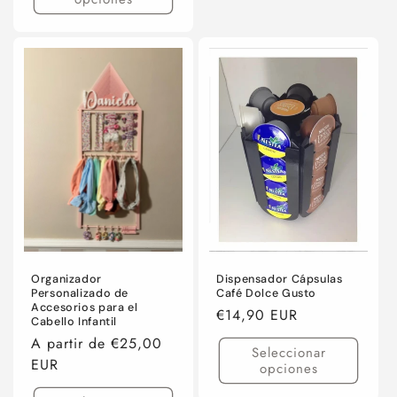
Organizador
Dispensador Cápsulas
Personalizado de
Café Dolce Gusto
Accesorios para el
Precio
€14,90 EUR
Cabello Infantil
habitual
Precio
A partir de €25,00
Seleccionar
habitual
EUR
opciones