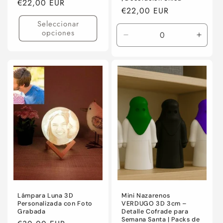
Precio
€22,00 EUR
Precio
€22,00 EUR
habitual
habitual
Seleccionar
opciones
Reducir
Aumen
cantidad
canti
para
para
Default
Defaul
Title
Title
Lámpara Luna 3D
Mini Nazarenos
Personalizada con Foto
VERDUGO 3D 3cm –
Grabada
Detalle Cofrade para
Semana Santa | Packs de