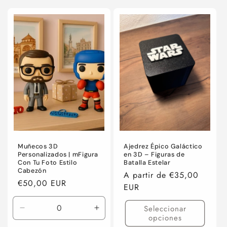
Muñecos 3D
Ajedrez Épico Galáctico
Personalizados | mFigura
en 3D – Figuras de
Con Tu Foto Estilo
Batalla Estelar
Cabezón
Precio
A partir de €35,00
Precio
€50,00 EUR
habitual
EUR
habitual
Seleccionar
Reducir
Aumentar
opciones
cantidad
cantidad