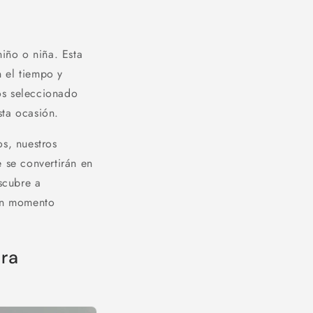
iño o niña. Esta
 el tiempo y
s seleccionado
sta ocasión.
s, nuestros
e se convertirán en
scubre a
un momento
era