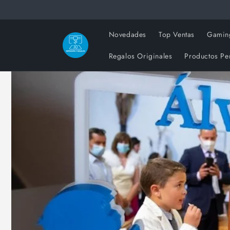
Ir
directamente
al contenido
Novedades
Top Ventas
Gamin
Regalos Originales
Productos Pe