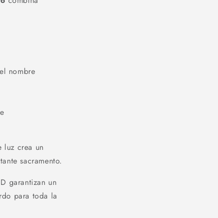
to
combina
 el nombre
te
 luz crea un
rtante sacramento.
3D garantizan un
rdo para toda la