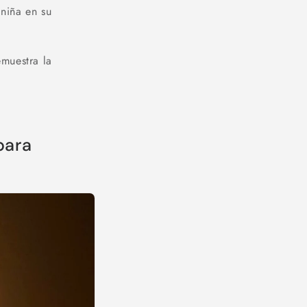
niña en su
emuestra la
para