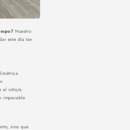
iempo?
Nuestro
dar este día tan
limétrica
ón
e al niño/a
to impecable
ento, sino que