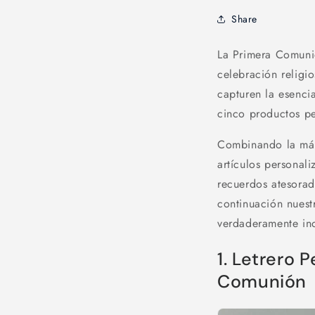
Share
La Primera Comunió
celebración religi
capturen la esenci
cinco productos pe
Combinando la más
artículos personal
recuerdos atesorad
continuación nues
verdaderamente ino
1. Letrero
Comunión