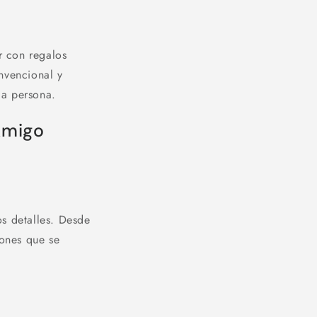
r con regalos
nvencional y
da persona.
Amigo
os detalles. Desde
iones que se