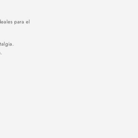
deales para el
talgia.
a.