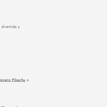
 divertida y
picero Pikachu
o