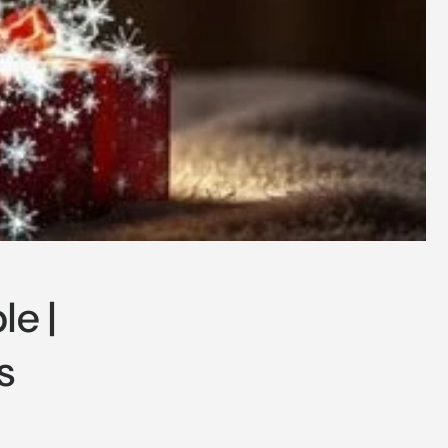
le |
s